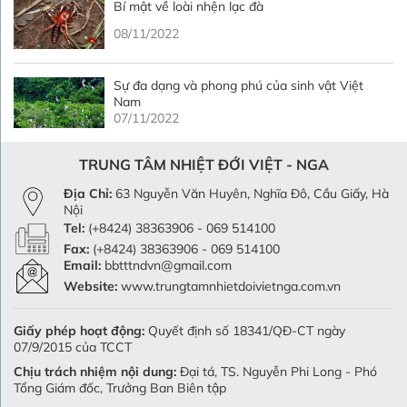
Bí mật về loài nhện lạc đà
08/11/2022
Sự đa dạng và phong phú của sinh vật Việt
Nam
07/11/2022
TRUNG TÂM NHIỆT ĐỚI VIỆT - NGA
Địa Chỉ:
63 Nguyễn Văn Huyên, Nghĩa Đô, Cầu Giấy, Hà
Nội
Tel:
(+8424) 38363906 - 069 514100
Fax:
(+8424) 38363906 - 069 514100
Email:
bbtttndvn@gmail.com
Website:
www.trungtamnhietdoivietnga.com.vn
Giấy phép hoạt động:
Quyết định số 18341/QĐ-CT ngày
07/9/2015 của TCCT
Chịu trách nhiệm nội dung:
Đại tá, TS. Nguyễn Phi Long - Phó
Tổng Giám đốc, Trưởng Ban Biên tập